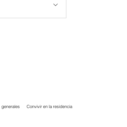
rso académico. No se
ra personas externas a la
 generales
Convivir en la residencia