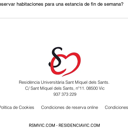
Contratación antes de continuar con el proceso
servar habitaciones para una estancia de fin de semana?
ncia está orientada a estancias universitarias durante el cu
vas turísticas ni estancias ocasionales de fin de semana pa
Residència Universitària Sant Miquel dels Sants.
C/ Sant Miquel dels Sants, nº11. 08500 Vic
937 373 229
Política de Cookies
Condiciones de reserva online
Condiciones
RSMVIC.COM - RESIDENCIAVIC.COM