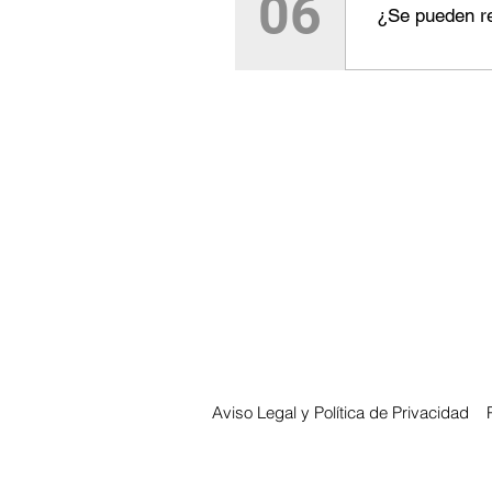
06
Generales de 
¿Se pueden re
No. La reside
ofrecen reser
residencia.
Aviso Legal y Política de Privacidad